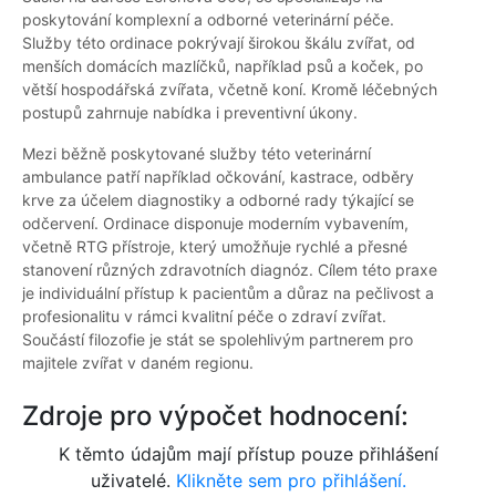
poskytování komplexní a odborné veterinární péče.
Služby této ordinace pokrývají širokou škálu zvířat, od
menších domácích mazlíčků, například psů a koček, po
větší hospodářská zvířata, včetně koní. Kromě léčebných
postupů zahrnuje nabídka i preventivní úkony.
Mezi běžně poskytované služby této veterinární
ambulance patří například očkování, kastrace, odběry
krve za účelem diagnostiky a odborné rady týkající se
odčervení. Ordinace disponuje moderním vybavením,
včetně RTG přístroje, který umožňuje rychlé a přesné
stanovení různých zdravotních diagnóz. Cílem této praxe
je individuální přístup k pacientům a důraz na pečlivost a
profesionalitu v rámci kvalitní péče o zdraví zvířat.
Součástí filozofie je stát se spolehlivým partnerem pro
majitele zvířat v daném regionu.
Zdroje pro výpočet hodnocení:
K těmto údajům mají přístup pouze přihlášení
uživatelé.
Klikněte sem pro přihlášení.