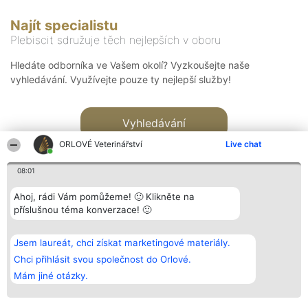
Najít specialistu
Plebiscit sdružuje těch nejlepších v oboru
Hledáte odborníka ve Vašem okolí? Vyzkoušejte naše
vyhledávání. Využívejte pouze ty nejlepší služby!
Vyhledávání
ORLOVÉ Veterinářství
Live chat
08:01
Ahoj, rádi Vám pomůžeme! 🙂 Klikněte na
příslušnou téma konverzace! 🙂
Organizátor hlasování
Plebiscyt
Kontakt
Bright Side Solutions sp. z o.
Vítězové
Kontakt
Jsem laureát, chci získat marketingové materiály.
o. sp. k.
Seznam všech
ul. Ruska 22
laureátů
Chci přihlásit svou společnost do Orlové.
Wrocław 50-079
Zásady
Mám jiné otázky.
KRS 0000749100 | Regon
Pravidla
381313360 | NIP 8943132676
Zásady
ochrany
osobních údajů