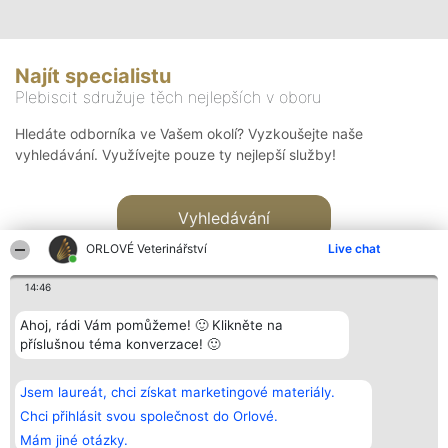
Najít specialistu
Plebiscit sdružuje těch nejlepších v oboru
Hledáte odborníka ve Vašem okolí? Vyzkoušejte naše
vyhledávání. Využívejte pouze ty nejlepší služby!
Vyhledávání
ORLOVÉ Veterinářství
Live chat
14:46
Ahoj, rádi Vám pomůžeme! 🙂 Klikněte na
příslušnou téma konverzace! 🙂
Organizátor hlasování
Plebiscyt
Kontakt
Bright Side Solutions sp. z o.
Vítězové
Kontakt
Jsem laureát, chci získat marketingové materiály.
o. sp. k.
Seznam všech
ul. Ruska 22
laureátů
Chci přihlásit svou společnost do Orlové.
Wrocław 50-079
Zásady
Mám jiné otázky.
KRS 0000749100 | Regon
Pravidla