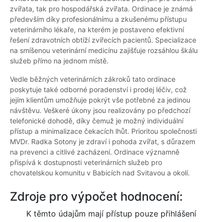
zvířata, tak pro hospodářská zvířata. Ordinace je známá
především díky profesionálnímu a zkušenému přístupu
veterinárního lékaře, na kterém je postaveno efektivní
řešení zdravotních obtíží zvířecích pacientů. Specializace
na smíšenou veterinární medicínu zajišťuje rozsáhlou škálu
služeb přímo na jednom místě.
Vedle běžných veterinárních zákroků tato ordinace
poskytuje také odborné poradenství i prodej léčiv, což
jejím klientům umožňuje pokrýt vše potřebné za jedinou
návštěvu. Veškeré úkony jsou realizovány po předchozí
telefonické dohodě, díky čemuž je možný individuální
přístup a minimalizace čekacích lhůt. Prioritou společnosti
MVDr. Radka Sotony je zdraví i pohoda zvířat, s důrazem
na prevenci a citlivé zacházení. Ordinace významně
přispívá k dostupnosti veterinárních služeb pro
chovatelskou komunitu v Babicích nad Svitavou a okolí.
Zdroje pro výpočet hodnocení:
K těmto údajům mají přístup pouze přihlášení