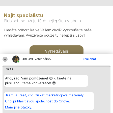
Najít specialistu
Plebiscit sdružuje těch nejlepších v oboru
Hledáte odborníka ve Vašem okolí? Vyzkoušejte naše
vyhledávání. Využívejte pouze ty nejlepší služby!
Vyhledávání
ORLOVÉ Veterinářství
Live chat
08:55
Ahoj, rádi Vám pomůžeme! 🙂 Klikněte na
příslušnou téma konverzace! 🙂
Organizátor hlasování
Plebiscyt
Kontakt
Bright Side Solutions sp. z o.
Vítězové
Kontakt
Jsem laureát, chci získat marketingové materiály.
o. sp. k.
Seznam všech
ul. Ruska 22
laureátů
Chci přihlásit svou společnost do Orlové.
Wrocław 50-079
Zásady
Mám jiné otázky.
KRS 0000749100 | Regon
Pravidla
381313360 | NIP 8943132676
Zásady