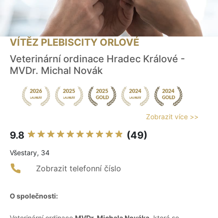
VÍTĚZ PLEBISCITY ORLOVÉ
Veterinární ordinace Hradec Králové -
MVDr. Michal Novák
Zobrazit více >>
9.8
(49)
Všestary, 34
Zobrazit telefonní číslo
O společnosti:
Veterinární ordinace
MVDr. Michala Nováka
, která se