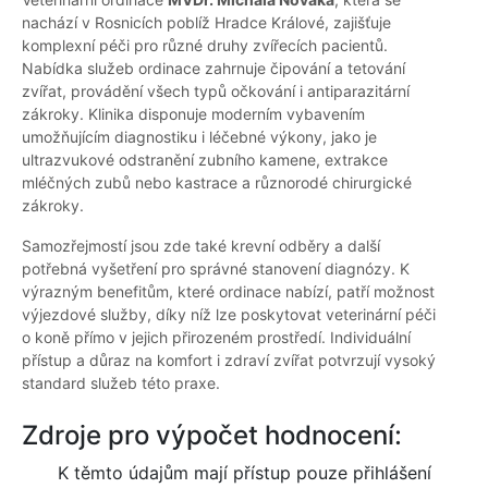
nachází v Rosnicích poblíž Hradce Králové, zajišťuje
komplexní péči pro různé druhy zvířecích pacientů.
Nabídka služeb ordinace zahrnuje čipování a tetování
zvířat, provádění všech typů očkování i antiparazitární
zákroky. Klinika disponuje moderním vybavením
umožňujícím diagnostiku i léčebné výkony, jako je
ultrazvukové odstranění zubního kamene, extrakce
mléčných zubů nebo kastrace a různorodé chirurgické
zákroky.
Samozřejmostí jsou zde také krevní odběry a další
potřebná vyšetření pro správné stanovení diagnózy. K
výrazným benefitům, které ordinace nabízí, patří možnost
výjezdové služby, díky níž lze poskytovat veterinární péči
o koně přímo v jejich přirozeném prostředí. Individuální
přístup a důraz na komfort i zdraví zvířat potvrzují vysoký
standard služeb této praxe.
Zdroje pro výpočet hodnocení:
K těmto údajům mají přístup pouze přihlášení