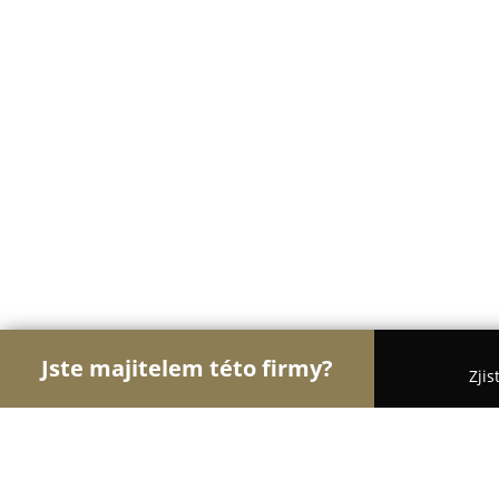
Jste majitelem této firmy?
Zjis
Orlové Veterinářství
Veterinární Kliniky, Ordinac