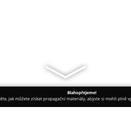
Blahopřejeme!
těte, jak můžete získat propagační materiály, abyste si mohli plně 
e, Veterina - Praha
Veterinární ambulance Skalka