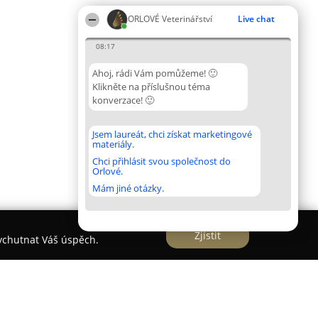
ORLOVÉ Veterinářství
Live chat
08:17
Ahoj, rádi Vám pomůžeme! 🙂
Klikněte na příslušnou téma
konverzace! 🙂
Jsem laureát, chci získat marketingové
materiály.
Chci přihlásit svou společnost do
Orlové.
Mám jiné otázky.
Zjistit
vychutnat Váš úspěch.