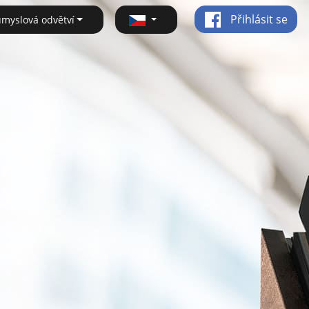
Přihlásit se
ůmyslová odvětví