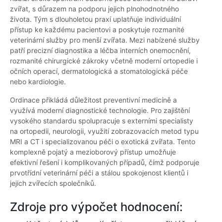
zvířat, s důrazem na podporu jejich plnohodnotného
života. Tým s dlouholetou praxí uplatňuje individuální
přístup ke každému pacientovi a poskytuje rozmanité
veterinární služby pro menší zvířata. Mezi nabízené služby
patří precizní diagnostika a léčba interních onemocnění,
rozmanité chirurgické zákroky včetně moderní ortopedie i
očních operací, dermatologická a stomatologická péče
nebo kardiologie.
Ordinace přikládá důležitost preventivní medicíně a
využívá moderní diagnostické technologie. Pro zajištění
vysokého standardu spolupracuje s externími specialisty
na ortopedii, neurologii, využití zobrazovacích metod typu
MRI a CT i specializovanou péči o exotická zvířata. Tento
komplexně pojatý a mezioborový přístup umožňuje
efektivní řešení i komplikovaných případů, čímž podporuje
prvotřídní veterinární péči a stálou spokojenost klientů i
jejich zvířecích společníků.
Zdroje pro výpočet hodnocení: