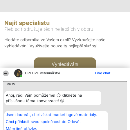
Najít specialistu
Plebiscit sdružuje těch nejlepších v oboru
Hledáte odborníka ve Vašem okolí? Vyzkoušejte naše
vyhledávání. Využívejte pouze ty nejlepší služby!
Vyhledávání
ORLOVÉ Veterinářství
Live chat
06:15
Ahoj, rádi Vám pomůžeme! 🙂 Klikněte na
příslušnou téma konverzace! 🙂
Organizátor hlasování
Plebiscyt
Kontakt
Bright Side Solutions sp. z o.
Vítězové
Kontakt
Jsem laureát, chci získat marketingové materiály.
o. sp. k.
Seznam všech
ul. Ruska 22
laureátů
Chci přihlásit svou společnost do Orlové.
Wrocław 50-079
Zásady
Mám jiné otázky.
KRS 0000749100 | Regon
Pravidla