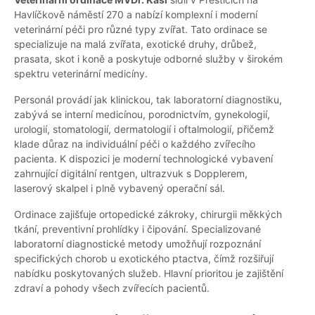
Havlíčkově náměstí 270 a nabízí komplexní i moderní
veterinární péči pro různé typy zvířat. Tato ordinace se
specializuje na malá zvířata, exotické druhy, drůbež,
prasata, skot i koně a poskytuje odborné služby v širokém
spektru veterinární medicíny.
Personál provádí jak klinickou, tak laboratorní diagnostiku,
zabývá se interní medicínou, porodnictvím, gynekologií,
urologií, stomatologií, dermatologií i oftalmologií, přičemž
klade důraz na individuální péči o každého zvířecího
pacienta. K dispozici je moderní technologické vybavení
zahrnující digitální rentgen, ultrazvuk s Dopplerem,
laserový skalpel i plně vybavený operační sál.
Ordinace zajišťuje ortopedické zákroky, chirurgii měkkých
tkání, preventivní prohlídky i čipování. Specializované
laboratorní diagnostické metody umožňují rozpoznání
specifických chorob u exotického ptactva, čímž rozšiřují
nabídku poskytovaných služeb. Hlavní prioritou je zajištění
zdraví a pohody všech zvířecích pacientů.