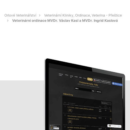
Orlové Veterinářství
Veterinární Kliniky, Ordinace, Veterina - Přeštice
Veterinární ordinace MVDr. Václav Kasl a MVDr. Ingrid Kaslová