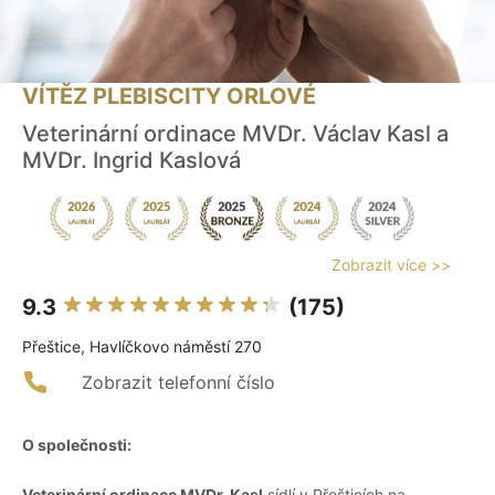
VÍTĚZ PLEBISCITY ORLOVÉ
Veterinární ordinace MVDr. Václav Kasl a
MVDr. Ingrid Kaslová
Zobrazit více >>
9.3
(175)
Přeštice, Havlíčkovo náměstí 270
Zobrazit telefonní číslo
O společnosti:
Veterinární ordinace MVDr. Kasl
sídlí v Přešticích na