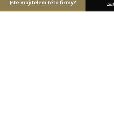
Jste majitelem této firmy?
Zjis
Orlové Veterinářství
Veterinární Kliniky, Ordinac
Veterinární klinika Krnov
9.8
(347)
Krnov, Ježnická 34
Zobrazit telefonní číslo