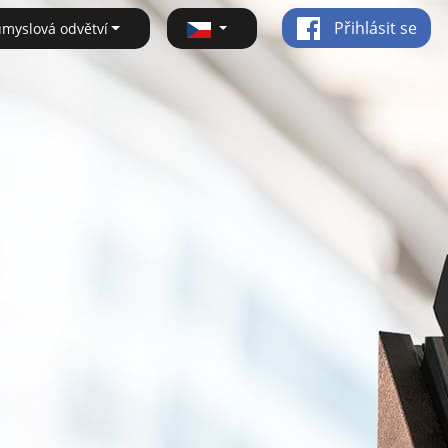
Přihlásit se
ůmyslová odvětví