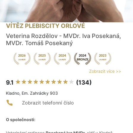
VÍTĚZ PLEBISCITY ORLOVÉ
Veterina Rozdělov - MVDr. Iva Posekaná,
MVDr. Tomáš Posekaný
Zobrazit více >>
9.1
(134)
Kladno, Em. Zahrádky 903
Zobrazit telefonní číslo
O společnosti:
Veterinární ordinace
Posekaná Iva MVDr.
sídlí v Kladně-