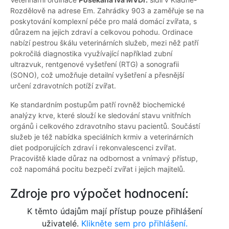
Rozdělově na adrese Em. Zahrádky 903 a zaměřuje se na
poskytování komplexní péče pro malá domácí zvířata, s
důrazem na jejich zdraví a celkovou pohodu. Ordinace
nabízí pestrou škálu veterinárních služeb, mezi něž patří
pokročilá diagnostika využívající například zubní
ultrazvuk, rentgenové vyšetření (RTG) a sonografii
(SONO), což umožňuje detailní vyšetření a přesnější
určení zdravotních potíží zvířat.
Ke standardním postupům patří rovněž biochemické
analýzy krve, které slouží ke sledování stavu vnitřních
orgánů i celkového zdravotního stavu pacientů. Součástí
služeb je též nabídka speciálních krmiv a veterinárních
diet podporujících zdraví i rekonvalescenci zvířat.
Pracoviště klade důraz na odbornost a vnímavý přístup,
což napomáhá pocitu bezpečí zvířat i jejich majitelů.
Zdroje pro výpočet hodnocení:
K těmto údajům mají přístup pouze přihlášení
uživatelé.
Klikněte sem pro přihlášení.