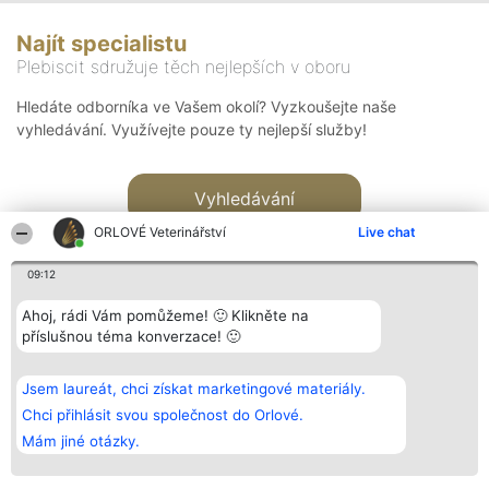
Najít specialistu
Plebiscit sdružuje těch nejlepších v oboru
Hledáte odborníka ve Vašem okolí? Vyzkoušejte naše
vyhledávání. Využívejte pouze ty nejlepší služby!
Vyhledávání
ORLOVÉ Veterinářství
Live chat
09:12
Ahoj, rádi Vám pomůžeme! 🙂 Klikněte na
příslušnou téma konverzace! 🙂
Organizátor hlasování
Plebiscyt
Kontakt
Bright Side Solutions sp. z o.
Vítězové
Kontakt
Jsem laureát, chci získat marketingové materiály.
o. sp. k.
Seznam všech
ul. Ruska 22
laureátů
Chci přihlásit svou společnost do Orlové.
Wrocław 50-079
Zásady
Mám jiné otázky.
KRS 0000749100 | Regon
Pravidla
381313360 | NIP 8943132676
Zásady
ochrany