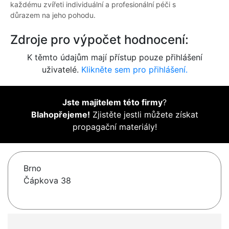
každému zvířeti individuální a profesionální péči s
důrazem na jeho pohodu.
Zdroje pro výpočet hodnocení:
K těmto údajům mají přístup pouze přihlášení
uživatelé.
Klikněte sem pro přihlášení.
Jste majitelem této firmy
?
Blahopřejeme!
Zjistěte jestli můžete získat
propagační materiály!
Brno
Čápkova 38