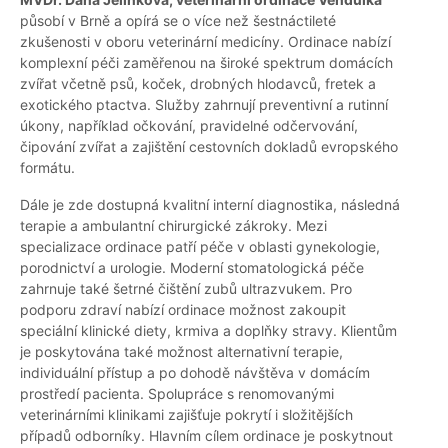
působí v Brně a opírá se o více než šestnáctileté
zkušenosti v oboru veterinární medicíny. Ordinace nabízí
komplexní péči zaměřenou na široké spektrum domácích
zvířat včetně psů, koček, drobných hlodavců, fretek a
exotického ptactva. Služby zahrnují preventivní a rutinní
úkony, například očkování, pravidelné odčervování,
čipování zvířat a zajištění cestovních dokladů evropského
formátu.
Dále je zde dostupná kvalitní interní diagnostika, následná
terapie a ambulantní chirurgické zákroky. Mezi
specializace ordinace patří péče v oblasti gynekologie,
porodnictví a urologie. Moderní stomatologická péče
zahrnuje také šetrné čištění zubů ultrazvukem. Pro
podporu zdraví nabízí ordinace možnost zakoupit
speciální klinické diety, krmiva a doplňky stravy. Klientům
je poskytována také možnost alternativní terapie,
individuální přístup a po dohodě návštěva v domácím
prostředí pacienta. Spolupráce s renomovanými
veterinárními klinikami zajišťuje pokrytí i složitějších
případů odborníky. Hlavním cílem ordinace je poskytnout