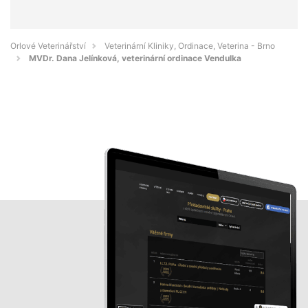
Orlové Veterinářství
Veterinární Kliniky, Ordinace, Veterina - Brno
MVDr. Dana Jelínková, veterinární ordinace Vendulka