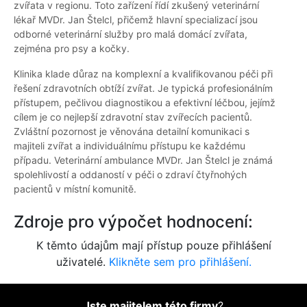
zvířata v regionu. Toto zařízení řídí zkušený veterinární
lékař MVDr. Jan Štelcl, přičemž hlavní specializací jsou
odborné veterinární služby pro malá domácí zvířata,
zejména pro psy a kočky.
Klinika klade důraz na komplexní a kvalifikovanou péči při
řešení zdravotních obtíží zvířat. Je typická profesionálním
přístupem, pečlivou diagnostikou a efektivní léčbou, jejímž
cílem je co nejlepší zdravotní stav zvířecích pacientů.
Zvláštní pozornost je věnována detailní komunikaci s
majiteli zvířat a individuálnímu přístupu ke každému
případu. Veterinární ambulance MVDr. Jan Štelcl je známá
spolehlivostí a oddaností v péči o zdraví čtyřnohých
pacientů v místní komunitě.
Zdroje pro výpočet hodnocení:
K těmto údajům mají přístup pouze přihlášení
uživatelé.
Klikněte sem pro přihlášení.
Jste majitelem této firmy
?