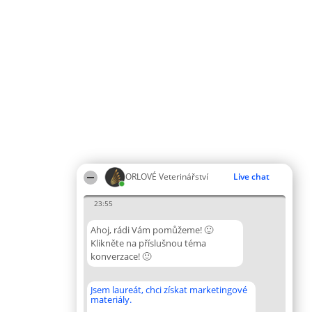
ORLOVÉ Veterinářství
Live chat
23:55
Ahoj, rádi Vám pomůžeme! 🙂
Klikněte na příslušnou téma
konverzace! 🙂
Jsem laureát, chci získat marketingové
materiály.