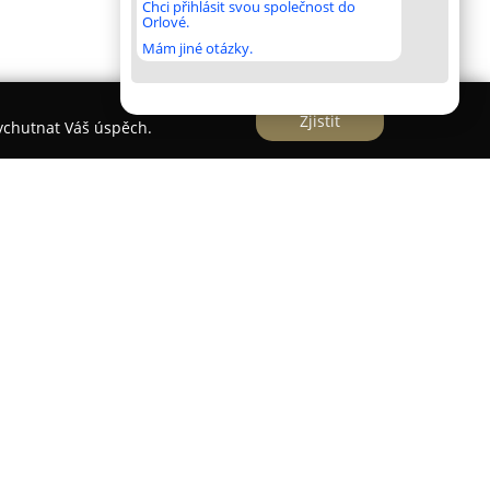
Chci přihlásit svou společnost do
Orlové.
Mám jiné otázky.
Zjistit
vychutnat Váš úspěch.
se nachází ve Starém Pelhřimově na č. p. 74 a
mi dekádami působení na poli veterinární
je komplexní veterinární služby pro malá i velká
ecializované chirurgické zákroky, ale také
na ochranu proti parazitům, jako jsou klíšťata.
tně MVDr. Jana Matouška a MVDr. Karla