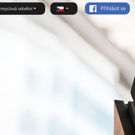
Přihlásit se
ůmyslová odvětví