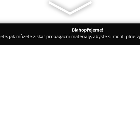
Blahopřejeme!
těte, jak můžete získat propagační materiály, abyste si mohli plně 
e, Veterina - Pelhřimov
Veterinární ordinace Matoušek
O společnosti:
Veterinární ordinace Matoušek 
může se pochlubit více než tře
medicíny. Tato ordinace zajišťu
zvířata, které zahrnují nejen sp
Zobrazit více >>
preventivní programy zaměřené 
Tým zkušených veterinářů, vče