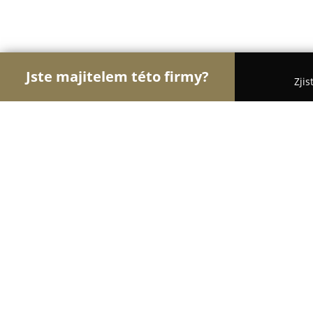
Jste majitelem této firmy?
Zjis
Orlové Veterinářství
Veterinární Kliniky, Ordinac
Veterinární ordinace Matoušek
9.7
(174)