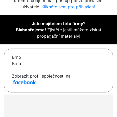
K těmto údajům mají přístup pouze přihlášení
uživatelé.
Klikněte sem pro přihlášení.
Jste majitelem této firmy
?
Blahopřejeme!
Zjistěte jestli můžete získat
propagační materiály!
Brno
Brno
Zobrazit profil společnosti na