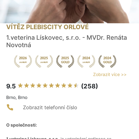
VÍTĚZ PLEBISCITY ORLOVÉ
1.veterina Lískovec, s.r.o. - MVDr. Renáta
Novotná
Zobrazit více >>
9.5
(258)
Brno, Brno
Zobrazit telefonní číslo
O společnosti:
1.veterina Lískovec, s.r.o.
je veterinární ordinace se