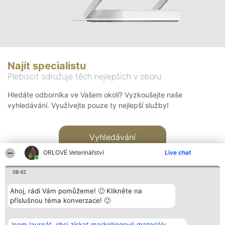
Najít specialistu
Plebiscit sdružuje těch nejlepších v oboru
Hledáte odborníka ve Vašem okolí? Vyzkoušejte naše
vyhledávání. Využívejte pouze ty nejlepší služby!
Vyhledávání
ORLOVÉ Veterinářství
Live chat
08:42
Ahoj, rádi Vám pomůžeme! 🙂 Klikněte na
příslušnou téma konverzace! 🙂
Organizátor hlasování
Plebiscyt
Kontakt
Bright Side Solutions sp. z o.
Vítězové
Kontakt
Jsem laureát, chci získat marketingové materiály.