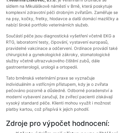
sídlem na Mikuláškově náměstí v Brně, která poskytuje
komplexní zdravotní péči drobným zvířatům. Zaměřuje se
na psy, kočky, fretky, hlodavce a další domácí mazlíčky a
nabízí široké portfolio veterinárních služeb.
Součástí péče jsou diagnostická vyšetření včetně EKG a
RTG, laboratorní testy, čipování, vystavení europasů,
pravidelné vakcinace a odčervení. Ordinace provádí také
chirurgické a gynekologické zákroky, stomatologické
služby včetně ultrazvukového čištění zubů, dále
gastroenterologii, urologii a ortopedii.
Tato brněnská veterinární praxe se vyznačuje
individuálním a vstřícným přístupem, kdy je o zvířata
pečováno pozorně a důsledně. Odborné poradenství a
moderní vybavení zaručují, že zvířecí pacienti získávají
vysoký standard péče. Klienti mohou využít i možnost
platby kartou, což přispívá k jejich pohodlí.
Zdroje pro výpočet hodnocení: