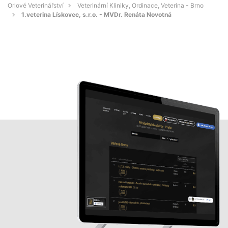
Orlové Veterinářství
Veterinární Kliniky, Ordinace, Veterina - Brno
1.veterina Lískovec, s.r.o. - MVDr. Renáta Novotná