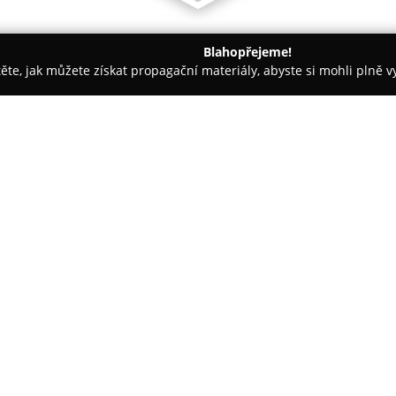
Blahopřejeme!
těte, jak můžete získat propagační materiály, abyste si mohli plně 
ce, Veterina - Dvůr Králové nad Labem
Sova-VET
O společnosti:
Veterinární ordinace
SOVAvet
specializuje na poskytování k
zvířata. Jedná se o ordinaci s r
může se pochlubit významným
Zobrazit více >>
zvířecímu pacientovi.
Tým tvoří zkušení veterináři, m
služby pokrývají širokou oblas
m
chirurgických zákroků, stomato