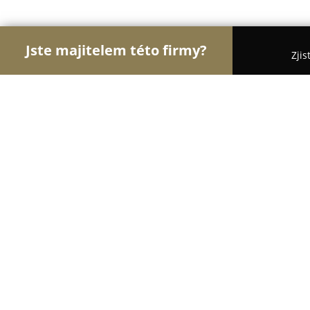
Jste majitelem této firmy?
Zjis
Orlové Veterinářství
Veterinární Kliniky, Ordina
Sova-VET
9.6
(157)
Dvůr Králové nad Labem, Dvur Kralove nad Labe