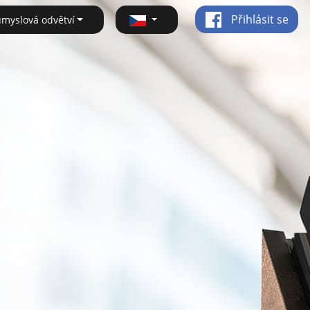
Přihlásit se
ůmyslová odvětví