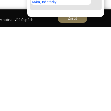
Mám jiné otázky.
Zjistit
vychutnat Váš úspěch.
nacházející se ve Dvoře Králové nad Labem se
omplexní veterinární péče zaměřené na malá
odinnou tradicí, která byla založena v roce 1991 a
i zkušenostmi a osobním přístupem ke každému
ezi které patří také MVDr. Dalibor Sova. Nabízené
t, včetně interní medicíny, měkkotkáňových
logie a dermatologie. Pro diagnostiku a léčbu