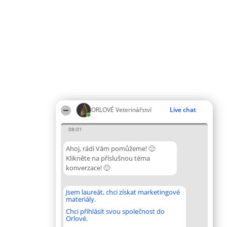
ORLOVÉ Veterinářství
Live chat
08:01
Ahoj, rádi Vám pomůžeme! 🙂
Klikněte na příslušnou téma
konverzace! 🙂
Jsem laureát, chci získat marketingové
materiály.
Chci přihlásit svou společnost do
Orlové.