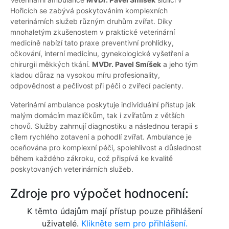
Hořicích se zabývá poskytováním komplexních
veterinárních služeb různým druhům zvířat. Díky
mnohaletým zkušenostem v praktické veterinární
medicíně nabízí tato praxe preventivní prohlídky,
očkování, interní medicínu, gynekologické vyšetření a
chirurgii měkkých tkání.
MVDr. Pavel Smíšek
a jeho tým
kladou důraz na vysokou míru profesionality,
odpovědnost a pečlivost při péči o zvířecí pacienty.
Veterinární ambulance poskytuje individuální přístup jak
malým domácím mazlíčkům, tak i zvířatům z větších
chovů. Služby zahrnují diagnostiku a následnou terapii s
cílem rychlého zotavení a pohodlí zvířat. Ambulance je
oceňována pro komplexní péči, spolehlivost a důslednost
během každého zákroku, což přispívá ke kvalitě
poskytovaných veterinárních služeb.
Zdroje pro výpočet hodnocení:
K těmto údajům mají přístup pouze přihlášení
uživatelé.
Klikněte sem pro přihlášení.