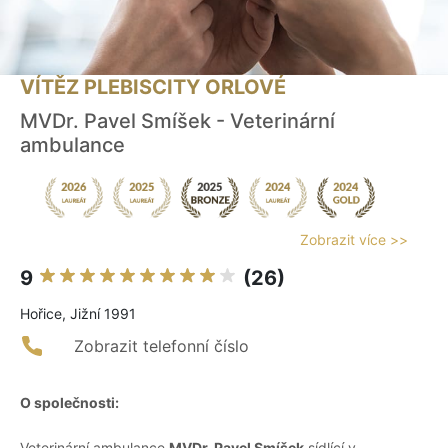
VÍTĚZ PLEBISCITY ORLOVÉ
MVDr. Pavel Smíšek - Veterinární
ambulance
Zobrazit více >>
9
(26)
Hořice, Jižní 1991
Zobrazit telefonní číslo
O společnosti:
Veterinární ambulance
MVDr. Pavel Smíšek
sídlící v