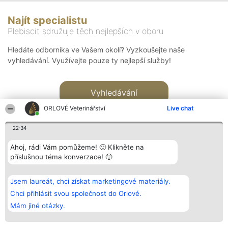
Najít specialistu
Plebiscit sdružuje těch nejlepších v oboru
Hledáte odborníka ve Vašem okolí? Vyzkoušejte naše
vyhledávání. Využívejte pouze ty nejlepší služby!
Vyhledávání
ORLOVÉ Veterinářství
Live chat
22:34
Ahoj, rádi Vám pomůžeme! 🙂 Klikněte na
příslušnou téma konverzace! 🙂
Organizátor hlasování
Plebiscyt
Kontakt
Bright Side Solutions sp. z o.
Vítězové
Kontakt
Jsem laureát, chci získat marketingové materiály.
o. sp. k.
Seznam všech
ul. Ruska 22
laureátů
Chci přihlásit svou společnost do Orlové.
Wrocław 50-079
Zásady
Mám jiné otázky.
KRS 0000749100 | Regon
Pravidla
381313360 | NIP 8943132676
Zásady
ochrany