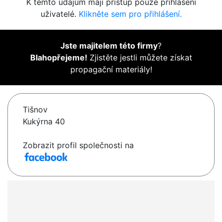
K těmto údajům mají přístup pouze přihlášení
uživatelé.
Klikněte sem pro přihlášení.
Jste majitelem této firmy
?
Blahopřejeme!
Zjistěte jestli můžete získat
propagační materiály!
Tišnov
Kukýrna 40
Zobrazit profil společnosti na