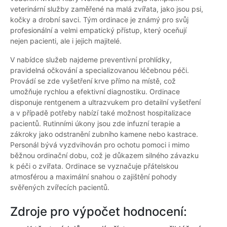
veterinární služby zaměřené na malá zvířata, jako jsou psi,
kočky a drobní savci. Tým ordinace je známý pro svůj
profesionální a velmi empatický přístup, který oceňují
nejen pacienti, ale i jejich majitelé.
V nabídce služeb najdeme preventivní prohlídky,
pravidelná očkování a specializovanou léčebnou péči.
Provádí se zde vyšetření krve přímo na místě, což
umožňuje rychlou a efektivní diagnostiku. Ordinace
disponuje rentgenem a ultrazvukem pro detailní vyšetření
a v případě potřeby nabízí také možnost hospitalizace
pacientů. Rutinními úkony jsou zde infuzní terapie a
zákroky jako odstranění zubního kamene nebo kastrace.
Personál bývá vyzdvihován pro ochotu pomoci i mimo
běžnou ordinační dobu, což je důkazem silného závazku
k péči o zvířata. Ordinace se vyznačuje přátelskou
atmosférou a maximální snahou o zajištění pohody
svěřených zvířecích pacientů.
Zdroje pro výpočet hodnocení: