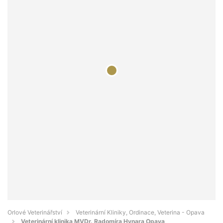
Orlové Veterinářství
Veterinární Kliniky, Ordinace, Veterina - Opava
Veterinární klinika MVDr. Radomíra Hynara Opava