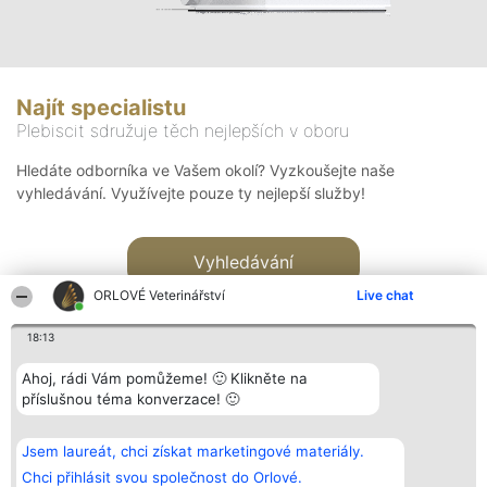
Najít specialistu
Plebiscit sdružuje těch nejlepších v oboru
Hledáte odborníka ve Vašem okolí? Vyzkoušejte naše
vyhledávání. Využívejte pouze ty nejlepší služby!
Vyhledávání
ORLOVÉ Veterinářství
Live chat
18:13
Ahoj, rádi Vám pomůžeme! 🙂 Klikněte na
příslušnou téma konverzace! 🙂
Organizátor hlasování
Plebiscyt
Kontakt
Bright Side Solutions sp. z o.
Vítězové
Kontakt
Jsem laureát, chci získat marketingové materiály.
o. sp. k.
Seznam všech
ul. Ruska 22
laureátů
Chci přihlásit svou společnost do Orlové.
Wrocław 50-079
Zásady