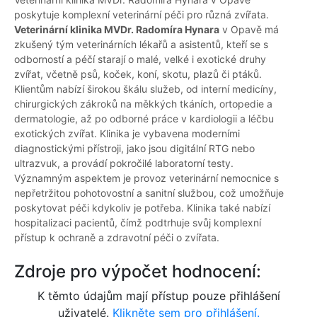
poskytuje komplexní veterinární péči pro různá zvířata.
Veterinární klinika MVDr. Radomíra Hynara
v Opavě má
zkušený tým veterinárních lékařů a asistentů, kteří se s
odborností a péčí starají o malé, velké i exotické druhy
zvířat, včetně psů, koček, koní, skotu, plazů či ptáků.
Klientům nabízí širokou škálu služeb, od interní medicíny,
chirurgických zákroků na měkkých tkáních, ortopedie a
dermatologie, až po odborné práce v kardiologii a léčbu
exotických zvířat. Klinika je vybavena moderními
diagnostickými přístroji, jako jsou digitální RTG nebo
ultrazvuk, a provádí pokročilé laboratorní testy.
Významným aspektem je provoz veterinární nemocnice s
nepřetržitou pohotovostní a sanitní službou, což umožňuje
poskytovat péči kdykoliv je potřeba. Klinika také nabízí
hospitalizaci pacientů, čímž podtrhuje svůj komplexní
přístup k ochraně a zdravotní péči o zvířata.
Zdroje pro výpočet hodnocení:
K těmto údajům mají přístup pouze přihlášení
uživatelé.
Klikněte sem pro přihlášení.