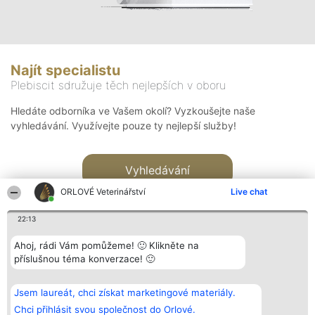
Najít specialistu
Plebiscit sdružuje těch nejlepších v oboru
Hledáte odborníka ve Vašem okolí? Vyzkoušejte naše
vyhledávání. Využívejte pouze ty nejlepší služby!
Vyhledávání
ORLOVÉ Veterinářství
Live chat
22:13
Ahoj, rádi Vám pomůžeme! 🙂 Klikněte na
příslušnou téma konverzace! 🙂
Organizátor hlasování
Plebiscyt
Kontakt
Bright Side Solutions sp. z o.
Vítězové
Kontakt
Jsem laureát, chci získat marketingové materiály.
o. sp. k.
Seznam všech
ul. Ruska 22
laureátů
Chci přihlásit svou společnost do Orlové.