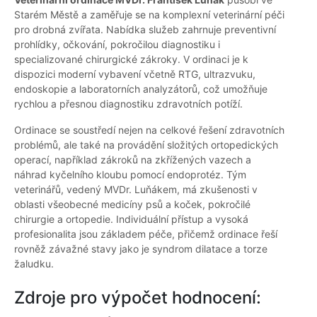
Starém Městě a zaměřuje se na komplexní veterinární péči
pro drobná zvířata. Nabídka služeb zahrnuje preventivní
prohlídky, očkování, pokročilou diagnostiku i
specializované chirurgické zákroky. V ordinaci je k
dispozici moderní vybavení včetně RTG, ultrazvuku,
endoskopie a laboratorních analyzátorů, což umožňuje
rychlou a přesnou diagnostiku zdravotních potíží.
Ordinace se soustředí nejen na celkové řešení zdravotních
problémů, ale také na provádění složitých ortopedických
operací, například zákroků na zkřížených vazech a
náhrad kyčelního kloubu pomocí endoprotéz. Tým
veterinářů, vedený MVDr. Luňákem, má zkušenosti v
oblasti všeobecné medicíny psů a koček, pokročilé
chirurgie a ortopedie. Individuální přístup a vysoká
profesionalita jsou základem péče, přičemž ordinace řeší
rovněž závažné stavy jako je syndrom dilatace a torze
žaludku.
Zdroje pro výpočet hodnocení: