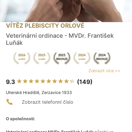
VÍTĚZ PLEBISCITY ORLOVÉ
Veterinární ordinace - MVDr. František
Luňák
Zobrazit více >>
9.3
(149)
Uherské Hradiště, Zerzavice 1933
Zobrazit telefonní číslo
O společnosti:
Veterinární ordinace MVDr. František Luňák
působí ve