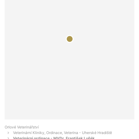
Orlové Veterinářství
Veterinární Kliniky, Ordinace, Veterina - Uherské Hradiště
Veterinární ordinace - MVDr. František Luňák