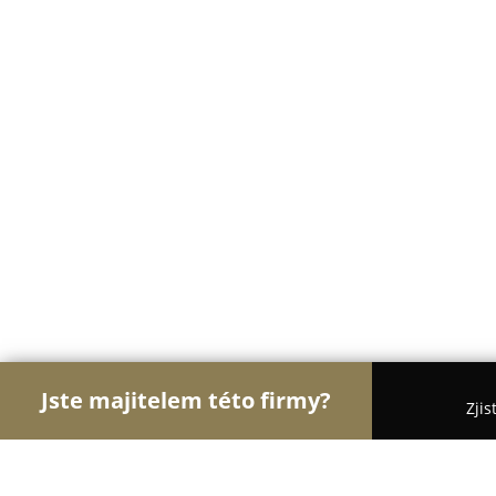
Jste majitelem této firmy?
Zjis
Orlové Veterinářství
Veterinární Kliniky, Ordinac