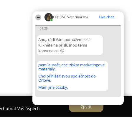
ORLOVÉ Veterinářství
Live chat
01:23
Ahoj, rádi Vám pomůžeme! 🙂
Klikněte na příslušnou téma
konverzace! 🙂
Jsem laureát, chci získat marketingové
materiály.
Chci přihlásit svou společnost do
Orlové.
Mám jiné otázky.
Zjistit
vychutnat Váš úspěch.