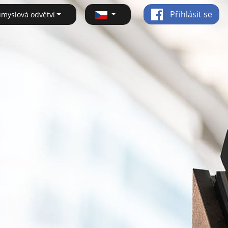
Přihlásit se
ůmyslová odvětví