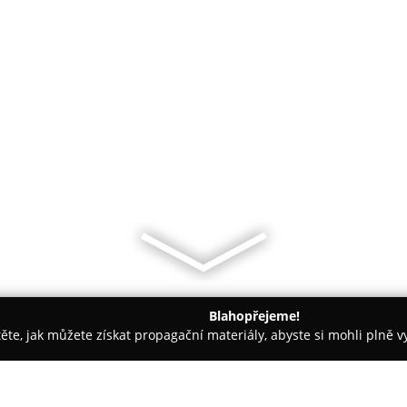
Blahopřejeme!
těte, jak můžete získat propagační materiály, abyste si mohli plně 
e, Veterina - Vratimov
Mirivet - veterinární ordinace