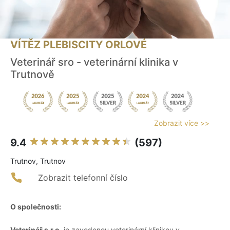
VÍTĚZ PLEBISCITY ORLOVÉ
Veterinář sro - veterinární klinika v
Trutnově
Zobrazit více >>
9.4
(597)
Trutnov, Trutnov
Zobrazit telefonní číslo
O společnosti:
Veterinář s.r.o.
je zavedenou veterinární klinikou v