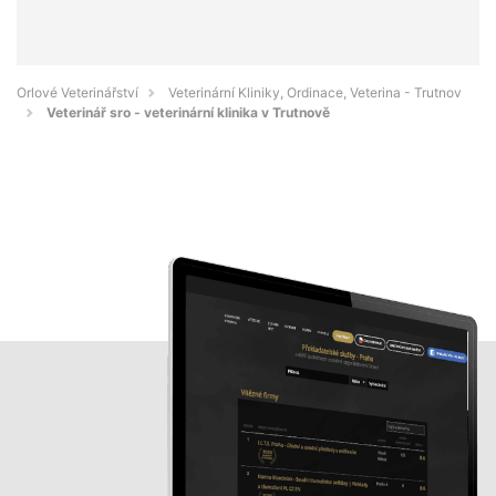
Orlové Veterinářství
Veterinární Kliniky, Ordinace, Veterina - Trutnov
Veterinář sro - veterinární klinika v Trutnově