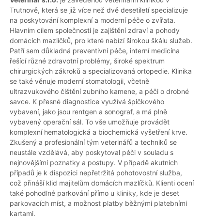
Trutnově, která se již více než dvě desetiletí specializuje
na poskytování komplexní a moderní péče o zvířata.
Hlavním cílem společnosti je zajištění zdraví a pohody
domácích mazlíčků, pro které nabízí širokou škálu služeb.
Patří sem důkladná preventivní péče, interní medicína
řešící různé zdravotní problémy, široké spektrum
chirurgických zákroků a specializovaná ortopedie. Klinika
se také věnuje moderní stomatologii, včetně
ultrazvukového čištění zubního kamene, a péči o drobné
savce. K přesné diagnostice využívá špičkového
vybavení, jako jsou rentgen a sonograf, a má plně
vybavený operační sál. To vše umožňuje provádět
komplexní hematologická a biochemická vyšetření krve.
Zkušený a profesionální tým veterinářů a techniků se
neustále vzdělává, aby poskytoval péči v souladu s
nejnovějšími poznatky a postupy. V případě akutních
případů je k dispozici nepřetržitá pohotovostní služba,
což přináší klid majitelům domácích mazlíčků. Klienti ocení
také pohodlné parkování přímo u kliniky, kde je deset
parkovacích míst, a možnost platby běžnými platebními
kartami.