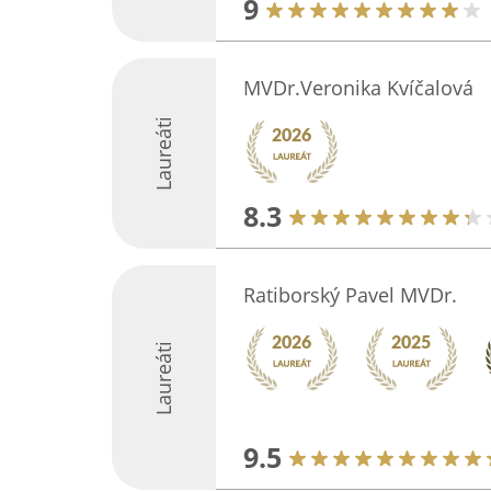
9
MVDr.Veronika Kvíčalová
Laureáti
8.3
Ratiborský Pavel MVDr.
Laureáti
9.5