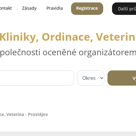
ontakt
Zásady
Pravidla
Registrace
Další pr
Kliniky, Ordinace, Veterin
 společnosti oceněné organizátorem
V
ce, Veterina - Prostějov