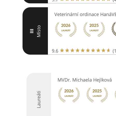
Veterinární ordinace HanáV
Místo
III
9.6
(
MVDr. Michaela Hejlková
Laureáti