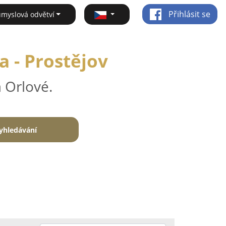
Přihlásit se
ůmyslová odvětví
a - Prostějov
 Orlové.
yhledávání