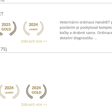
ET
Veterinární ordinace HanáVET p
posláním je poskytovat komplex
kočky a drobné savce. Ordinac
detailní diagnostiku ...
Zobrazit více >>
175)
Zobrazit více >>