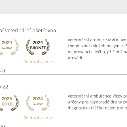
ní veterinární ošetřovna
Veterinární ordinace MVDr. Ivo
komplexních služeb malým zvíř
na prevenci a léčbu, přičemž n
provádí ...
Zobrazit více >>
40)
v 22
Veterinární ambulance Vícov po
určeny pro různorodé druhy zví
diagnostiku i léčbu nejen pro mal
Zobrazit více >>
45)