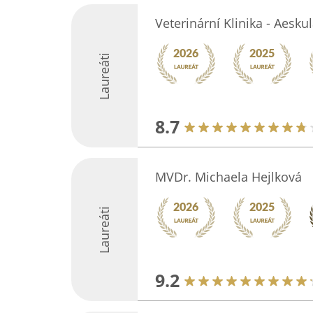
Veterinární Klinika - Aesku
Laureáti
8.7
MVDr. Michaela Hejlková
Laureáti
9.2