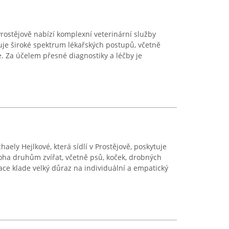
Prostějově nabízí komplexní veterinární služby
tuje široké spektrum lékařských postupů, včetně
e. Za účelem přesné diagnostiky a léčby je
aely Hejlkové, která sídlí v Prostějově, poskytuje
oha druhům zvířat, včetně psů, koček, drobných
ace klade velký důraz na individuální a empatický