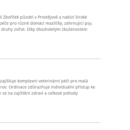
 Zbořílek působí v Prostějově a nabízí široké
éče pro různé domácí mazlíčky, zahrnující psy,
lší druhy zvířat. Díky dlouholetým zkušenostem
zajišťuje komplexní veterinární péči pro malá
írov. Ordinace zdůrazňuje individuální přístup ke
se na zajištění zdraví a celkové pohody