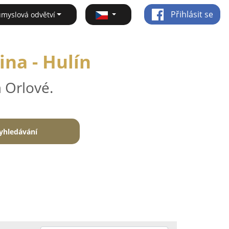
Přihlásit se
ůmyslová odvětví
ina - Hulín
 Orlové.
yhledávání