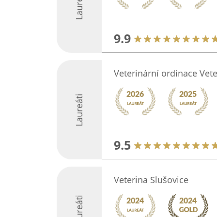
Laureáti
9.9
Veterinární ordinace Vet
Laureáti
9.5
Veterina Slušovice
Laureáti