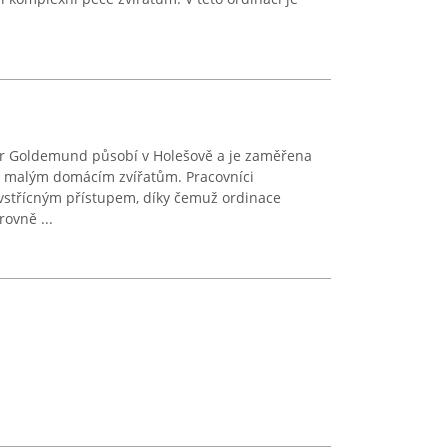
tr Goldemund působí v Holešově a je zaměřena
e malým domácím zvířatům. Pracovníci
 vstřícným přístupem, díky čemuž ordinace
ovně ...