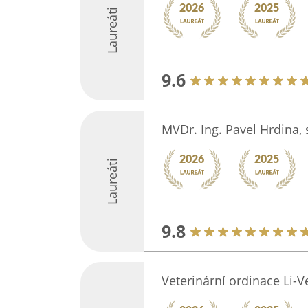
Laureáti
9.6
MVDr. Ing. Pavel Hrdina, s
Laureáti
9.8
Veterinární ordinace Li-Ve