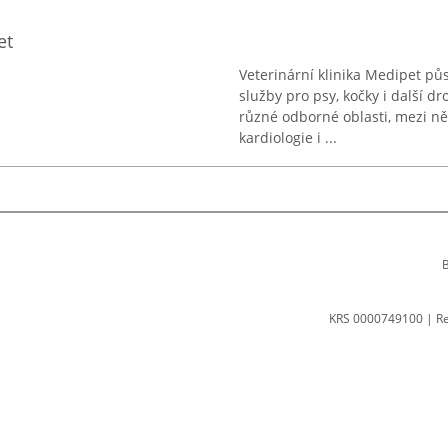
et
Veterinární klinika Medipet půs
služby pro psy, kočky i další d
různé odborné oblasti, mezi něž
kardiologie i ...
B
KRS 0000749100 | R