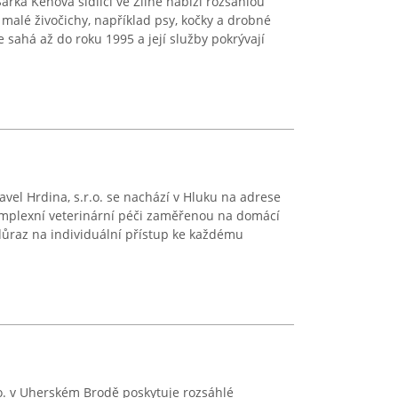
rka Keňová sídlící ve Zlíně nabízí rozsáhlou
malé živočichy, například psy, kočky a drobné
 sahá až do roku 1995 a její služby pokrývají
Pavel Hrdina, s.r.o. se nachází v Hluku na adrese
mplexní veterinární péči zaměřenou na domácí
 důraz na individuální přístup ke každému
r.o. v Uherském Brodě poskytuje rozsáhlé