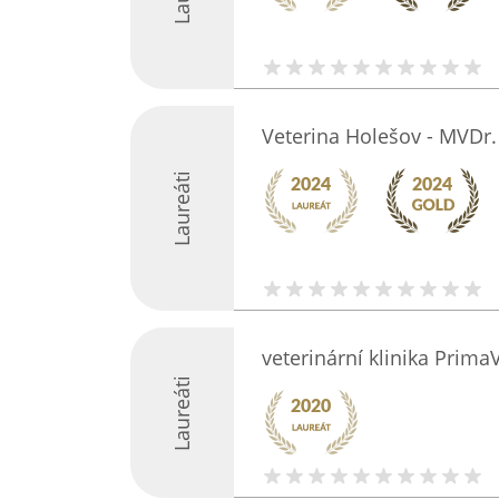
Veterina Holešov - MVDr
Laureáti
veterinární klinika Prima
Laureáti