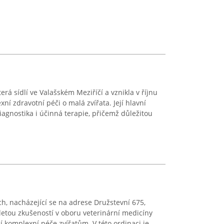
erá sídlí ve Valašském Meziříčí a vznikla v říjnu
ní zdravotní péči o malá zvířata. Její hlavní
iagnostika i účinná terapie, přičemž důležitou
ích, nacházející se na adrese Družstevní 675,
letou zkušeností v oboru veterinární medicíny
í komplexní péče zvířatům. V této ordinaci je