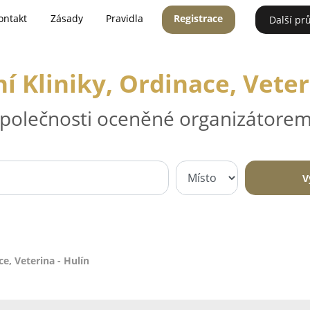
ontakt
Zásady
Pravidla
Registrace
Další pr
í Kliniky, Ordinace, Veter
 společnosti oceněné organizátorem
V
ce, Veterina - Hulín