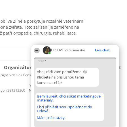
obí ve Zlíně a poskytuje rozsáhlé veterinární
robná zvířata. Toto zařízení je zaměřeno na
 patří ortopedie, chirurgie, rehabilitace,
ORLOVÉ Veterinářství
Live chat
13:07
Organizátor hlasování
Plebiscyt
Kontakt
Ahoj, rádi Vám pomůžeme! 🙂
right Side Solutions sp. z o. o. sp. k.
Vítězové
Kontakt
Klikněte na příslušnou téma
ul. Ruska 22
Seznam
konverzace! 🙂
Wrocław 50-079
všech
egon 381313360 | NIP 8943132676
laureátů
Zásady
Jsem laureát, chci získat marketingové
materiály.
Pravidla
Zásady
Chci přihlásit svou společnost do
Orlové.
ochrany
osobních
Mám jiné otázky.
údajů