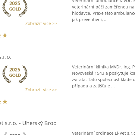
Veterinární ambulance MVDr. Šá
veterinární péči zaměřenou na 
hlodavce. Praxe této ambulance
jak preventivní, ...
Zobrazit více >>
.r.o.
Veterinární klinika MVDr. Ing. 
Novoveská 1543 a poskytuje ko
zvířata. Tato společnost klade
případu a zajišťuje ...
Zobrazit více >>
t s.r.o. - Uherský Brod
Veterinární ordinace Li-Vet s.