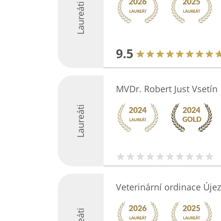
Laureáti
9.5
MVDr. Robert Just Vsetín
Laureáti
Veterinární ordinace Úje