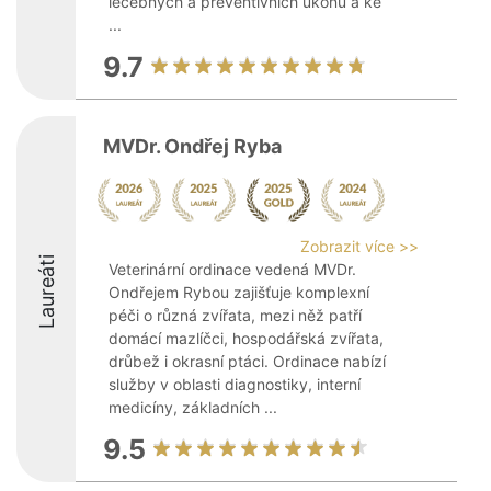
léčebných a preventivních úkonů a ke
...
9.7
MVDr. Ondřej Ryba
Zobrazit více >>
Laureáti
Veterinární ordinace vedená MVDr.
Ondřejem Rybou zajišťuje komplexní
péči o různá zvířata, mezi něž patří
domácí mazlíčci, hospodářská zvířata,
drůbež i okrasní ptáci. Ordinace nabízí
služby v oblasti diagnostiky, interní
medicíny, základních ...
9.5