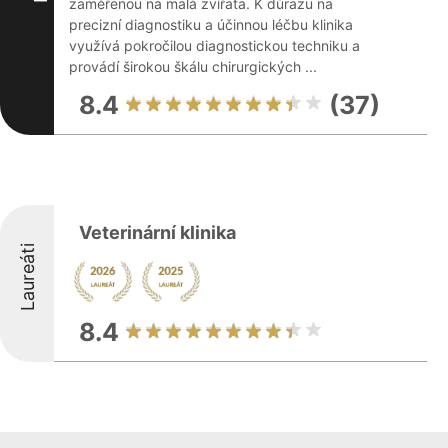
zaměřenou na malá zvířata. K důrazu na
precizní diagnostiku a účinnou léčbu klinika
využívá pokročilou diagnostickou techniku a
provádí širokou škálu chirurgických ...
8.4
(37)
Veterinární klinika
Laureáti
8.4