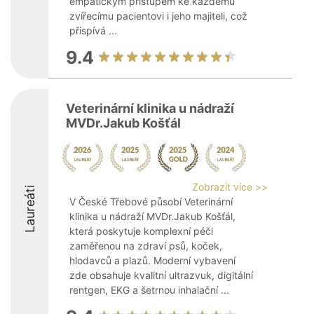
empatickým přístupem ke každému
zvířecímu pacientovi i jeho majiteli, což
přispívá ...
9.4
Veterinární klinika u nádraží
MVDr.Jakub Košťál
Zobrazit více >>
Laureáti
V České Třebové působí Veterinární
klinika u nádraží MVDr.Jakub Košťál,
která poskytuje komplexní péči
zaměřenou na zdraví psů, koček,
hlodavců a plazů. Moderní vybavení
zde obsahuje kvalitní ultrazvuk, digitální
rentgen, EKG a šetrnou inhalační ...